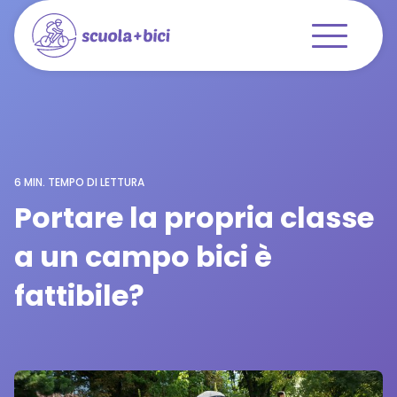
misura di
Download
alla
Ital
siamo
newsletter
biciclette
La nostra visione
Offerte pratiche
6 MIN. TEMPO DI LETTURA
Ausili didattici
Portare la propria classe
Guida
a un campo bici è
fattibile?
Scuola a misura di biciclette
Chi siamo
Download