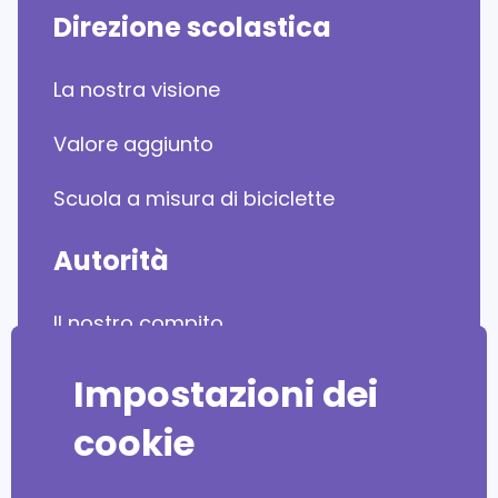
Direzione scolastica
La nostra visione
Valore aggiunto
Scuola a misura di biciclette
Autorità
Il nostro compito
Piano di mobilità
Impostazioni dei
SvizzeraEnergia
cookie
Media