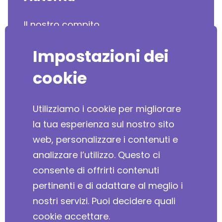
Il nostro compito
Piano di mobilità
Impostazioni dei
cookie
SvizzeraEnergia
Media
Utilizziamo i cookie per migliorare
la tua esperienza sul nostro sito
Comunicati stampa
web, personalizzare i contenuti e
Materiale per la stampa
analizzare l’utilizzo. Questo ci
consente di offrirti contenuti
Download
pertinenti e di adattare al meglio i
nostri servizi. Puoi decidere quali
cookie accettare.